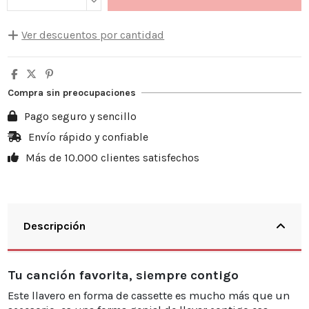
Ver descuentos por cantidad
Cantidad
Descuento unitario
Usted ahorra
5
10%
3,50 €
Compra sin preocupaciones
10
20%
13,98 €
Pago seguro y sencillo
20
25%
34,95 €
Envío rápido y confiable
Más de 10.000 clientes satisfechos
30
30%
62,91 €
Descripción
Tu canción favorita, siempre contigo
Este llavero en forma de cassette es mucho más que un