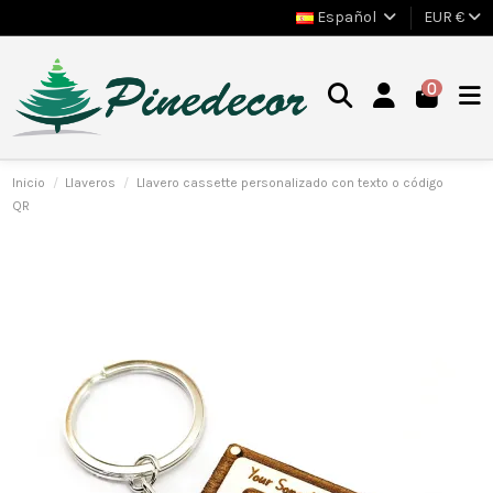
Español
EUR €
0
Inicio
Llaveros
Llavero cassette personalizado con texto o código
QR