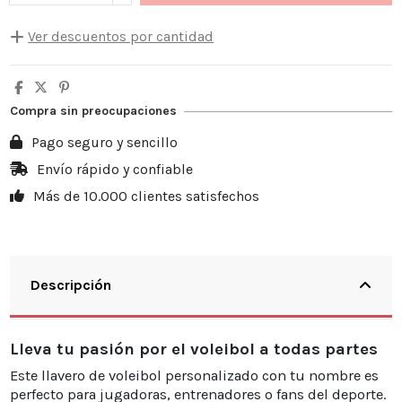
Ver descuentos por cantidad
Cantidad
Descuento unitario
Usted ahorra
5
10%
3,50 €
Compra sin preocupaciones
10
20%
13,98 €
Pago seguro y sencillo
20
25%
34,95 €
Envío rápido y confiable
Más de 10.000 clientes satisfechos
30
30%
62,91 €
Descripción
Lleva tu pasión por el voleibol a todas partes
Este llavero de voleibol personalizado con tu nombre es
perfecto para jugadoras, entrenadores o fans del deporte.