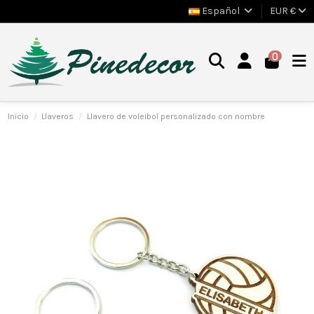
Español
EUR €
0
Inicio
Llaveros
Llavero de voleibol personalizado con nombre