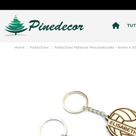
TUT
Home
Portachiavi
Portachiavi Pallavolo Personalizzato – Nome e Sti