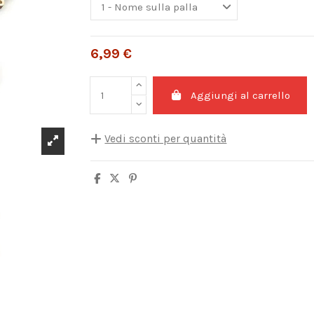
6,99 €
Aggiungi al carrello
Vedi sconti per quantità
Quantità
Sconto unità
5
10%
10
20%
20
25%
30
30%