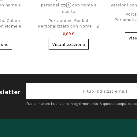
Porta
Personaliz
ia Calcio
Portachiavi Basket
Desig
con Nome e
Personalizzato con Nome – 2
o
Modelli Disponibili
6,99 €
Vis
ione
Visualizzazione
sletter
Puoi annullare l'iscrizione in ogni momento. A questo scopo, cerca l