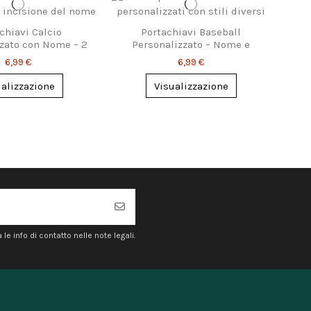
chiavi Calcio
Portachiavi Baseball
zato con Nome – 2
Personalizzato – Nome e
n Disponibili
Design a Scelta
6,99 €
6,99 €
ualizzazione
Visualizzazione
e info di contatto nelle note legali.