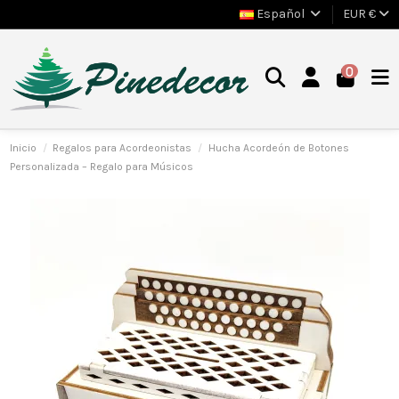
Español
EUR €
0
Inicio
Regalos para Acordeonistas
Hucha Acordeón de Botones
Personalizada – Regalo para Músicos