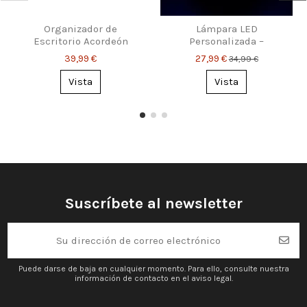
Organizador de
Lámpara LED
Escritorio Acordeón
Personalizada –
Personalizado
Acordeón con tu nombre
39,99 €
27,99 €
34,99 €
y texto
Vista
Vista
Suscríbete al newsletter
Puede darse de baja en cualquier momento. Para ello, consulte nuestra
información de contacto en el aviso legal.