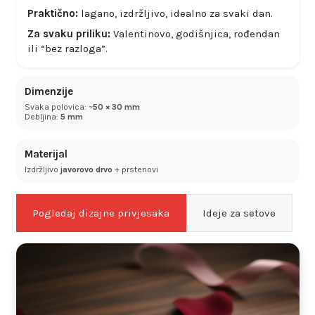
Praktično:
lagano, izdržljivo, idealno za svaki dan.
Za svaku priliku:
Valentinovo, godišnjica, rođendan
ili “bez razloga”.
Dimenzije
Svaka polovica: ~
50 × 30 mm
Debljina:
5 mm
Materijal
Izdržljivo
javorovo drvo
+ prstenovi
Pogledaj dizajne privjesaka
Ideje za setove