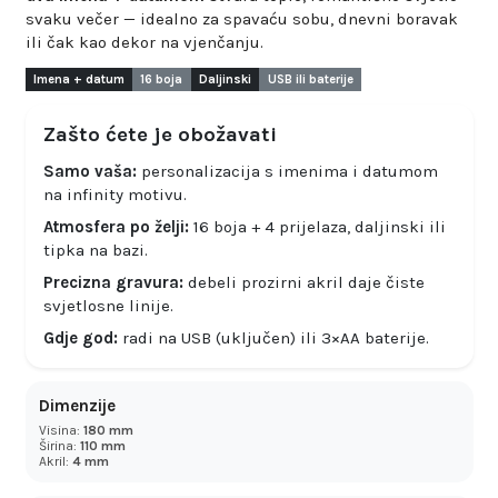
svaku večer — idealno za spavaću sobu, dnevni boravak
ili čak kao dekor na vjenčanju.
Imena + datum
16 boja
Daljinski
USB ili baterije
Zašto ćete je obožavati
Samo vaša:
personalizacija s imenima i datumom
na infinity motivu.
Atmosfera po želji:
16 boja + 4 prijelaza, daljinski ili
tipka na bazi.
Precizna gravura:
debeli prozirni akril daje čiste
svjetlosne linije.
Gdje god:
radi na USB (uključen) ili 3×AA baterije.
Dimenzije
Visina:
180 mm
Širina:
110 mm
Akril:
4 mm