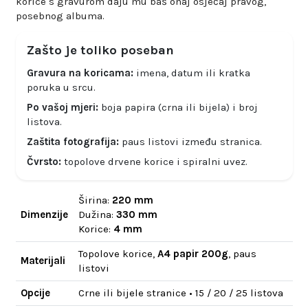
korice s gravurom daju mu baš onaj osjećaj pravog,
posebnog albuma.
Zašto je toliko poseban
Gravura na koricama:
imena, datum ili kratka
poruka u srcu.
Po vašoj mjeri:
boja papira (crna ili bijela) i broj
listova.
Zaštita fotografija:
paus listovi između stranica.
Čvrsto:
topolove drvene korice i spiralni uvez.
Širina:
220 mm
Dimenzije
Dužina:
330 mm
Korice:
4 mm
Topolove korice,
A4 papir 200g
, paus
Materijali
listovi
Opcije
Crne ili bijele stranice • 15 / 20 / 25 listova