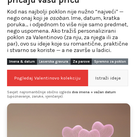
Kod nas najbolji poklon nije nužno “najveći” —
nego onaj koji je
osoban
. Ime, datum, kratka
poruka… i odjednom to više nije samo predmet,
nego uspomena. Ako tražiš
personalizirani
poklon za Valentinovo
(za nju, za njega ili za
par), ovo su ideje koje su romantične, praktične
i stvarno se koriste — a ne završe u ladici.
Imena & datum
Laserska gravura
Za parove
Spremno za poklon
Pogledaj Valentinovo kolekciju
Istraži ideje
Savjet: najromantičnije obično izgleda
dva imena + važan datum
(upoznavanje, zaruke, vjenčanje).