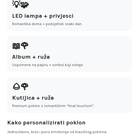
💡🧩
LED lampa + privjesci
Romantika doma + podsjetnik svaki dan.
📖🌹
Album + ruža
Uspomene na papiru + simbol koji ostaje.
🌰🌹
Kutijica + ruža
Premium poklon s romantičnim “final touchom”.
Kako personalizirati poklon
Jednostavno, brzo i puno emotivnije od klasičnog poklona.