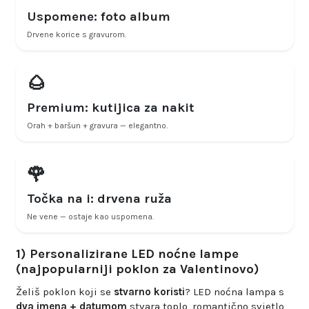
Uspomene: foto album
Drvene korice s gravurom.
🌰
Premium: kutijica za nakit
Orah + baršun + gravura — elegantno.
🌹
Točka na i: drvena ruža
Ne vene — ostaje kao uspomena.
1) Personalizirane LED noćne lampe
(najpopularniji poklon za Valentinovo)
Želiš poklon koji se
stvarno koristi
? LED noćna lampa s
dva imena + datumom
stvara toplo, romantično svjetlo