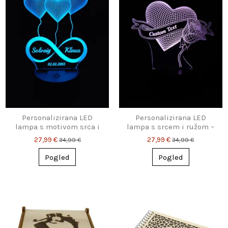
Personalizirana LED
Personalizirana LED
lampa s motivom srca i
lampa s srcem i ružom –
beskonačnosti – imena &
gravirana ljubavna
27,99 €
27,99 €
34,99 €
34,99 €
datum
svjetiljka
Pogled
Pogled