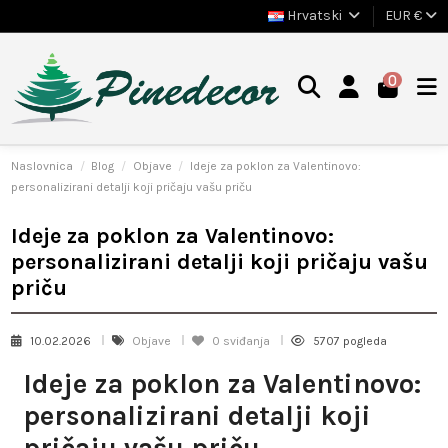
Hrvatski
EUR €
0
Naslovnica
Blog
Objave
Ideje za poklon za Valentinovo:
personalizirani detalji koji pričaju vašu priču
Ideje za poklon za Valentinovo:
personalizirani detalji koji pričaju vašu
priču
10.02.2026
Objave
0
sviđanja
5707 pogleda
Ideje za poklon za Valentinovo:
personalizirani detalji koji
pričaju vašu priču