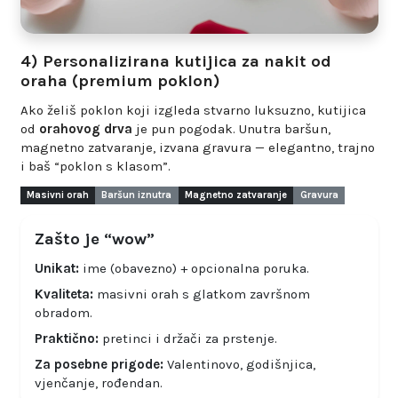
4) Personalizirana kutijica za nakit od
oraha (premium poklon)
Ako želiš poklon koji izgleda stvarno luksuzno, kutijica
od
orahovog drva
je pun pogodak. Unutra baršun,
magnetno zatvaranje, izvana gravura — elegantno, trajno
i baš “poklon s klasom”.
Masivni orah
Baršun iznutra
Magnetno zatvaranje
Gravura
Zašto je “wow”
Unikat:
ime (obavezno) + opcionalna poruka.
Kvaliteta:
masivni orah s glatkom završnom
obradom.
Praktično:
pretinci i držači za prstenje.
Za posebne prigode:
Valentinovo, godišnjica,
vjenčanje, rođendan.