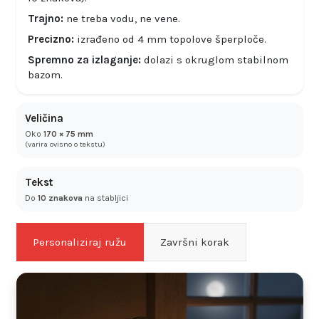
Trajno:
ne treba vodu, ne vene.
Precizno:
izrađeno od 4 mm topolove šperploče.
Spremno za izlaganje:
dolazi s okruglom stabilnom
bazom.
Veličina
Oko
170 × 75 mm
(varira ovisno o tekstu)
Tekst
Do
10 znakova
na stabljici
Personaliziraj ružu
Završni korak