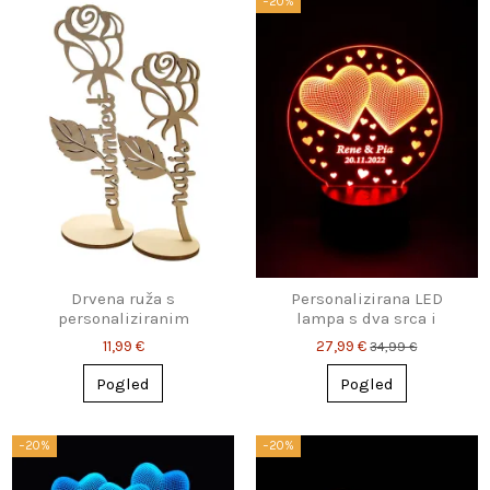
−20%
Drvena ruža s
Personalizirana LED
personaliziranim
lampa s dva srca i
natpisom
imenima – romantičan
11,99 €
27,99 €
34,99 €
poklon
Pogled
Pogled
−20%
−20%