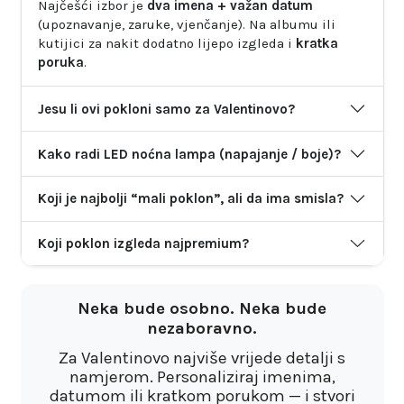
Najčešći izbor je
dva imena + važan datum
(upoznavanje, zaruke, vjenčanje). Na albumu ili
kutijici za nakit dodatno lijepo izgleda i
kratka
poruka
.
Jesu li ovi pokloni samo za Valentinovo?
Kako radi LED noćna lampa (napajanje / boje)?
Koji je najbolji “mali poklon”, ali da ima smisla?
Koji poklon izgleda najpremium?
Neka bude osobno. Neka bude
nezaboravno.
Za Valentinovo najviše vrijede detalji s
namjerom. Personaliziraj imenima,
datumom ili kratkom porukom — i stvori