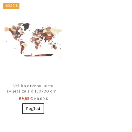
-60,00 €
Velika drvena karta
svijeta za zid 150×90 cm –
višebojna zidna
89,99 €
149,99 €
dekoracija za ljubitelje...
Pogled