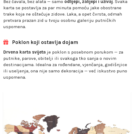
Bez čavala, bez alata — samo
odlijepi, zalijepi i uživaj
. Svaka
karta se postavlja za par minuta pomoću jake obostrane
trake koja ne oštećuje zidove. Laka, a opet čvrsta, odmah
pretvara prazan zid u tvoju osobnu galeriju putničkih
uspomena.
Poklon koji ostavlja dojam
Drvena karta svijeta
je poklon s posebnom porukom — za
putnike, parove, obitelji ili svakoga tko sanja o novim
destinacijama. Idealna za rođendane, vjenčanja, godišnjice
ili useljenja, ona nije samo dekoracija — već iskustvo puno
uspomena.