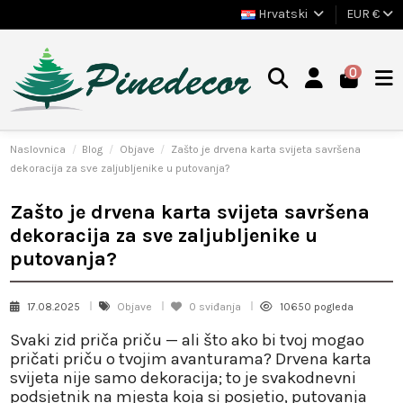
Hrvatski
EUR €
0
Naslovnica
Blog
Objave
Zašto je drvena karta svijeta savršena
dekoracija za sve zaljubljenike u putovanja?
Zašto je drvena karta svijeta savršena
dekoracija za sve zaljubljenike u
putovanja?
17.08.2025
Objave
0
sviđanja
10650 pogleda
Svaki zid priča priču — ali što ako bi tvoj mogao
pričati priču o tvojim
avanturama
?
Drvena karta
svijeta
nije samo dekoracija; to je svakodnevni
podsjetnik na mjesta koja si posjetio, putovanja