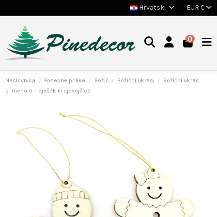
Hrvatski
EUR €
0
Naslovnica
Posebne prilike
Božić
Božićni ukrasi
Božićni ukras
s imenom – dječak ili djevojčica