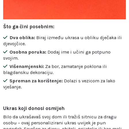
Što ga čini posebnim:
Dva oblika:
Biraj između ukrasa u obliku dječaka ili
djevojčice.
Osobna poruka:
Dodaj ime i učini ga potpuno
svojim.
Višenamjenski:
Za bor, zamatanje poklona ili
blagdansku dekoraciju.
Spreman za korištenje:
Dolazi s vezicom za lako
vješanje.
Ukras koji donosi osmijeh
Bilo da ukrašavaš svoj dom ili tražiš sitnicu za dragu
osobu – ovaj personalizirani ukras uvijek je pun
pogodak. Savršen za djecu, obitelj, prijatelje ili kao mali