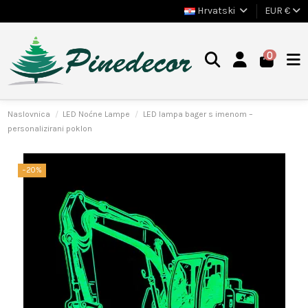
Hrvatski
EUR €
0
Naslovnica
LED Noćne Lampe
LED lampa bager s imenom –
personalizirani poklon
−20%