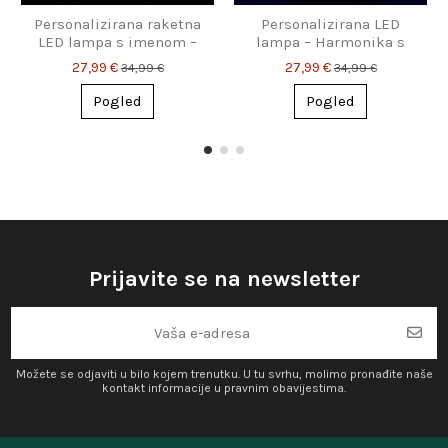
Personalizirana raketna
Personalizirana LED
LED lampa s imenom –
lampa – Harmonika s
noćna svjetiljka za
imenom i tekstom
27,99 €
27,99 €
34,99 €
34,99 €
klince & male sanjare
Pogled
Pogled
Prijavite se na newsletter
Možete se odjaviti u bilo kojem trenutku. U tu svrhu, molimo pronađite naše
kontakt informacije u pravnim obavijestima.