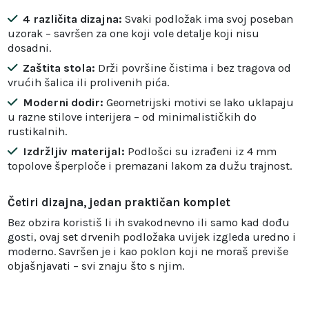
4 različita dizajna:
Svaki podložak ima svoj poseban
uzorak – savršen za one koji vole detalje koji nisu
dosadni.
Zaštita stola:
Drži površine čistima i bez tragova od
vrućih šalica ili prolivenih pića.
Moderni dodir:
Geometrijski motivi se lako uklapaju
u razne stilove interijera – od minimalističkih do
rustikalnih.
Izdržljiv materijal:
Podlošci su izrađeni iz 4 mm
topolove šperploče i premazani lakom za dužu trajnost.
Četiri dizajna, jedan praktičan komplet
Bez obzira koristiš li ih svakodnevno ili samo kad dođu
gosti, ovaj set drvenih podložaka uvijek izgleda uredno i
moderno. Savršen je i kao poklon koji ne moraš previše
objašnjavati – svi znaju što s njim.