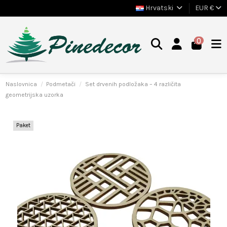
Hrvatski
EUR €
0
Naslovnica
Podmetači
Set drvenih podložaka – 4 različita
geometrijska uzorka
Paket