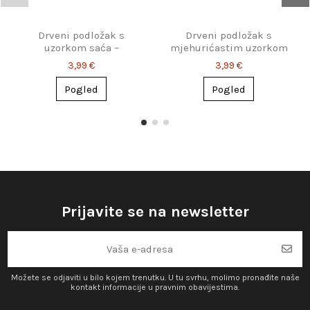
Drveni podložak s
Drveni podložak s
uzorkom saća –
mjehurićastim uzorkom
moderan i praktičan
– moderan dodatak za
3,99 €
3,99 €
svaki stol
Pogled
Pogled
Prijavite se na newsletter
Možete se odjaviti u bilo kojem trenutku. U tu svrhu, molimo pronađite naše
kontakt informacije u pravnim obavijestima.