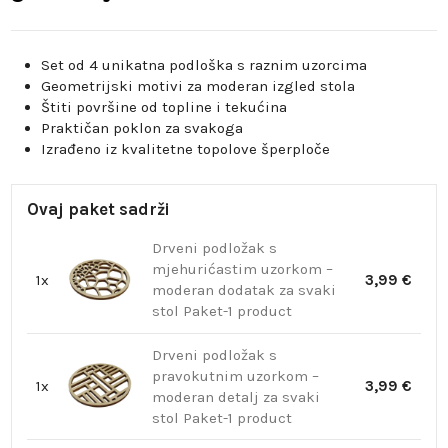
Set od 4 unikatna podloška s raznim uzorcima
Geometrijski motivi za moderan izgled stola
Štiti površine od topline i tekućina
Praktičan poklon za svakoga
Izrađeno iz kvalitetne topolove šperploče
Ovaj paket sadrži
Drveni podložak s
mjehurićastim uzorkom –
1x
3,99 €
moderan dodatak za svaki
stol Paket-1 product
Drveni podložak s
pravokutnim uzorkom –
1x
3,99 €
moderan detalj za svaki
stol Paket-1 product