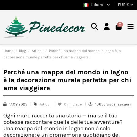
Italiano
EUR €
0
Home
Blog
Articoli
Perché una mappa del mondo in legno è la
decorazione murale perfetta per chi ama viaggiare
Perché una mappa del mondo in legno
è la decorazione murale perfetta per chi
ama viaggiare
17.08.2025
Articoli
0
mi piace
10653 visualizzazioni
Ogni muro racconta una storia — ma se il tuo
potesse raccontare quella delle tue
avventure
?
Una
mappa del mondo in legno
non è solo
decorazione; è un promemoria quotidiano dei