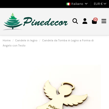
Italiano
EUR €
0
Home
Candele in legno
Candela da Tomba in Legno a Forma di
Angelo con Testo