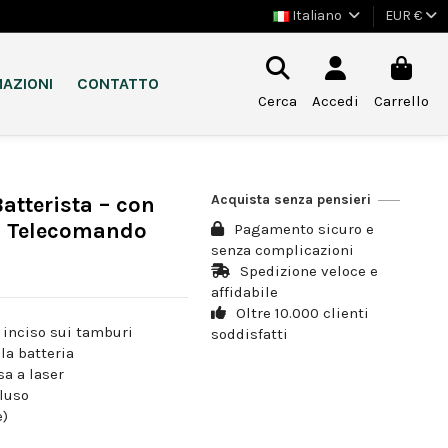
Italiano
EUR €
AZIONI
CONTATTO
Cerca
Accedi
Carrello
Acquista senza pensieri
atterista – con
i, Telecomando
Pagamento sicuro e
senza complicazioni
Spedizione veloce e
affidabile
Oltre 10.000 clienti
 inciso sui tamburi
soddisfatti
la batteria
sa a laser
cluso
e)