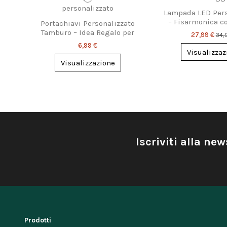
Lampada LED Pers
– Fisarmonica c
Portachiavi Personalizzato
testo
Tamburo – Idea Regalo per
27,99 €
34,
Batteristi
6,99 €
Visualizzaz
Visualizzazione
Iscriviti alla new
Prodotti