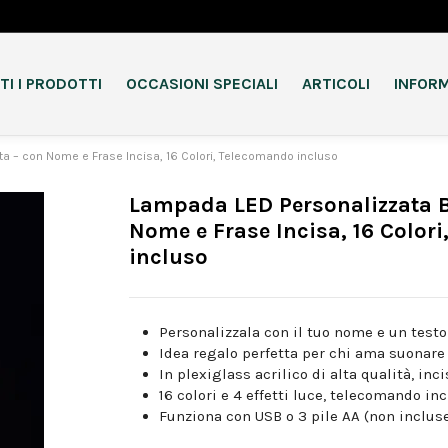
TI I PRODOTTI
OCCASIONI SPECIALI
ARTICOLI
INFORM
ta – con Nome e Frase Incisa, 16 Colori, Telecomando incluso
Lampada LED Personalizzata B
Nome e Frase Incisa, 16 Color
incluso
Personalizzala con il tuo nome e un testo
Idea regalo perfetta per chi ama suonare 
In plexiglass acrilico di alta qualità, inci
16 colori e 4 effetti luce, telecomando in
Funziona con USB o 3 pile AA (non inclus