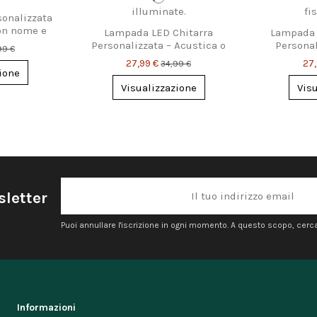
onalizzata
on nome e
Lampada LED Chitarra
Lampada 
Personalizzata – Acustica o
Personal
99 €
Elettrica, Regalo Top
Te
27,99 €
27
34,99 €
ione
Visualizzazione
Vis
sletter
Puoi annullare l'iscrizione in ogni momento. A questo scopo, cerca l
Informazioni