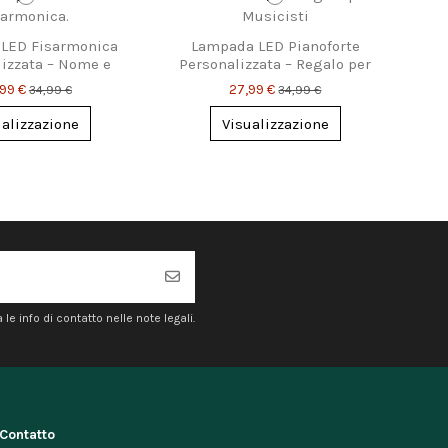
LED Fisarmonica
Lampada LED Pianoforte
izzata – Nome e
Personalizzata – Regalo per
sto Incisi
Musicisti
,99 €
27,99 €
34,99 €
34,99 €
ualizzazione
Visualizzazione
e info di contatto nelle note legali.
Contatto