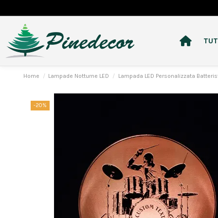
TUT
Home
Lampade Notturne LED
Lampada LED Personalizzata Batteris
-20%