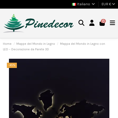
Italiano
EUR €
0
Home
Mappe del Mondo in Legno
Mappa del Mondo in Legno con
LED – Decorazione da Parete 3D
-45%