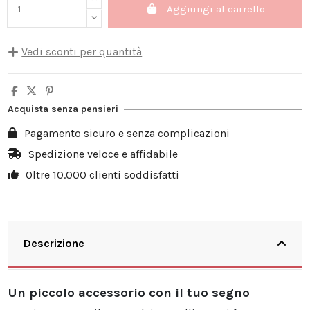
Aggiungi al carrello
Vedi sconti per quantità
Quantità
Sconto unità
Salva
5
10%
4,00 €
Acquista senza pensieri
10
20%
15,98 €
Pagamento sicuro e senza complicazioni
20
25%
39,95 €
Spedizione veloce e affidabile
Oltre 10.000 clienti soddisfatti
30
30%
71,91 €
Descrizione
Un piccolo accessorio con il tuo segno