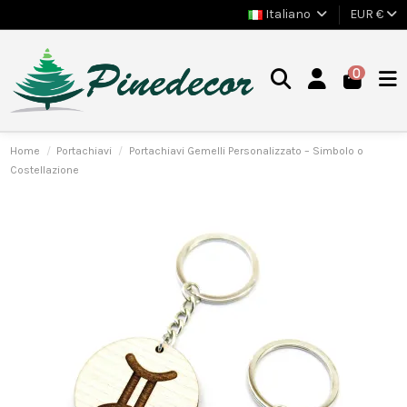
Italiano
EUR €
0
Home
Portachiavi
Portachiavi Gemelli Personalizzato – Simbolo o
Costellazione