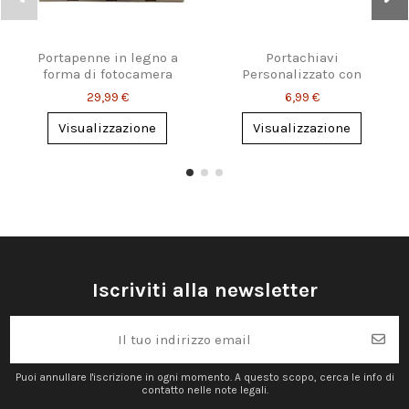
Portapenne in legno a
Portachiavi
forma di fotocamera
Personalizzato con
vintage
Nome Stile Fumetto
29,99 €
6,99 €
Visualizzazione
Visualizzazione
Iscriviti alla newsletter
Puoi annullare l'iscrizione in ogni momento. A questo scopo, cerca le info di
contatto nelle note legali.