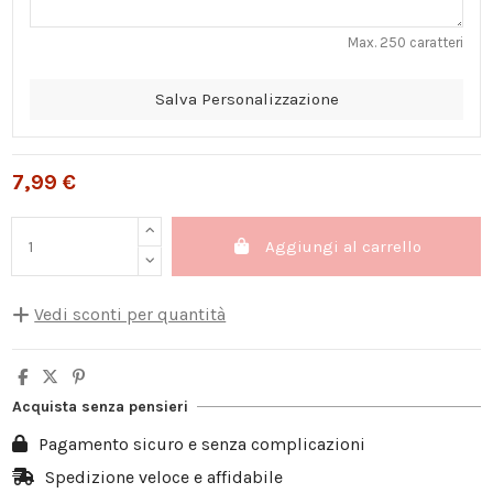
Max. 250 caratteri
Salva Personalizzazione
7,99 €
Aggiungi al carrello
Vedi sconti per quantità
Quantità
Sconto unità
Salva
5
10%
4,00 €
Acquista senza pensieri
10
20%
15,98 €
Pagamento sicuro e senza complicazioni
20
25%
39,95 €
Spedizione veloce e affidabile