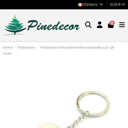
Italiano
EUR €
0
Home
Portachiavi
Portachiavi Fotocamera Personalizzato con QR
Code