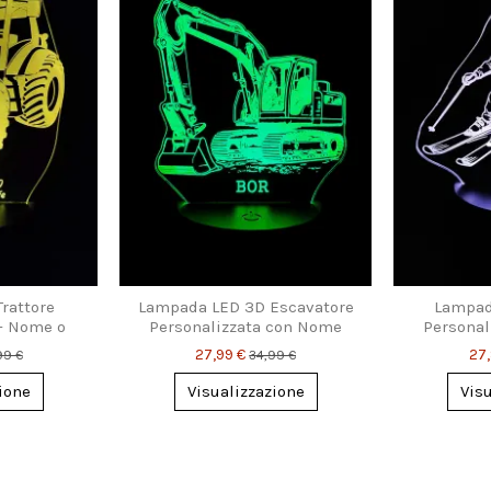
rattore
Lampada LED 3D Escavatore
Lampad
 – Nome o
Personalizzata con Nome
Personal
isa
27,99 €
27
99 €
34,99 €
ione
Visualizzazione
Vis