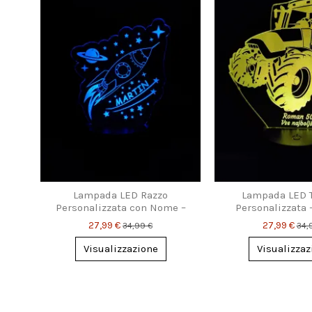
Lampada LED Razzo
Lampada LED T
Personalizzata con Nome –
Personalizzata
Luce Notturna da Sogno per
Frase Inc
27,99 €
27,99 €
34,99 €
34,
Bimbi & Sognatori
Visualizzazione
Visualizzaz