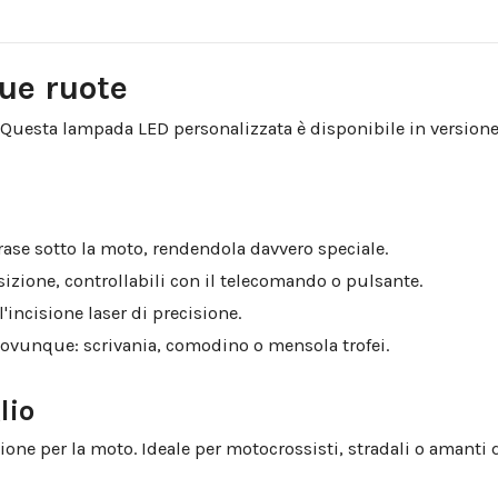
)
due ruote
uesta lampada LED personalizzata è disponibile in versione m
ase sotto la moto, rendendola davvero speciale.
nsizione, controllabili con il telecomando o pulsante.
ll'incisione laser di precisione.
 ovunque: scrivania, comodino o mensola trofei.
lio
e per la moto. Ideale per motocrossisti, stradali o amanti 