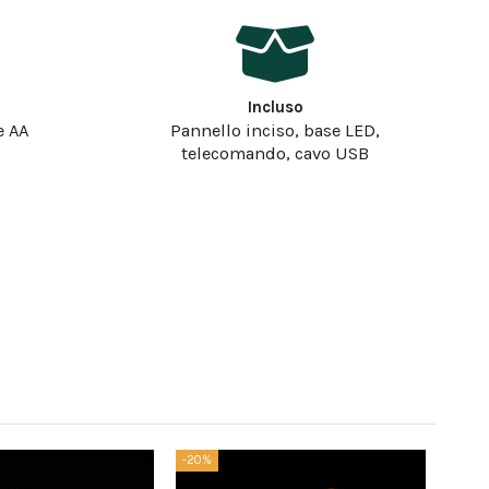
Incluso
e AA
Pannello inciso, base LED,
telecomando, cavo USB
-20%