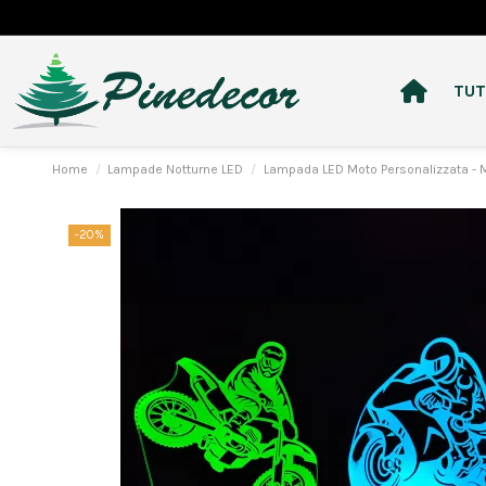
TUT
Home
Lampade Notturne LED
Lampada LED Moto Personalizzata - 
-20%