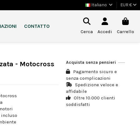
Italiano
EUR €
AZIONI
CONTATTO
Cerca
Accedi
Carrello
Acquista senza pensieri
zata - Motocross
Pagamento sicuro e
senza complicazioni
Spedizione veloce e
affidabile
otocross
Oltre 10.000 clienti
ta
soddisfatti
motori
o incluso
ambiente