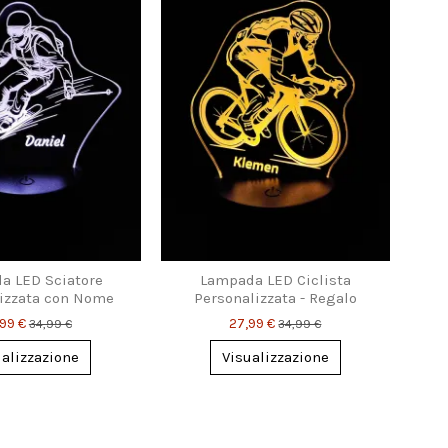
a LED Sciatore
Lampada LED Ciclista
izzata con Nome
Personalizzata - Regalo
Sportivo Unico
,99 €
27,99 €
34,99 €
34,99 €
ualizzazione
Visualizzazione