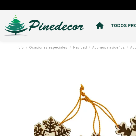
TODOS PR
Inicio
Ocasiones especiales
Navidad
Adornos navideños
Ado