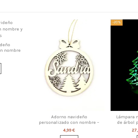
-20%
ideño
on nombre
Adorno navideño
Lámpara n
personalizado con nombre –
de árbol 
copos y abetos
4,99 €
27