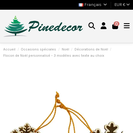
Français
EUR €
0
Accueil
Occasions spéciales
Noël
Décorations de Noël
Flocon de Noël personnalisé – 3 modèles avec texte au choix