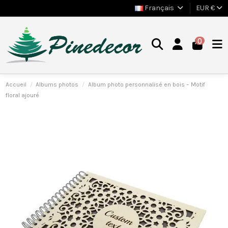
Français
EUR €
0
Accueil
Albums photos
Album photo personnalisé en bois – Motif
floral ajouré