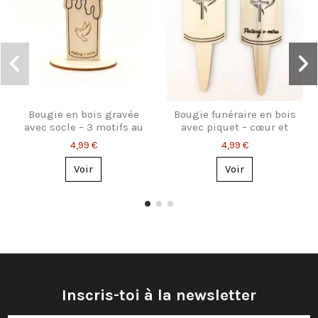
Bougie en bois gravée
Bougie funéraire en bois
avec socle – 3 motifs au
avec piquet – cœur et
choix
croix
4,99 €
4,99 €
Voir
Voir
Inscris-toi à la newsletter