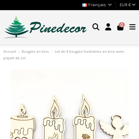
Français
EUR €
0
Accueil
Bougies en bois
Lot de 4 bougies funéraires en bois avec
piquet de sol