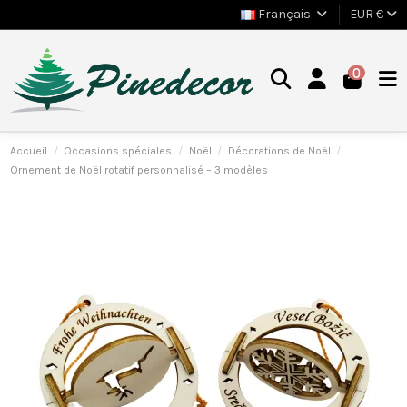
Français
EUR €
0
Accueil
Occasions spéciales
Noël
Décorations de Noël
Ornement de Noël rotatif personnalisé – 3 modèles