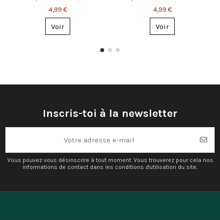
Bonhomme de neige
prénom – Flocons &
4,99 €
4,99 €
sapins
Voir
Voir
Inscris-toi à la newsletter
Vous pouvez vous désinscrire à tout moment. Vous trouverez pour cela nos
informations de contact dans les conditions d'utilisation du site.