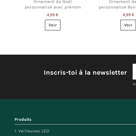
Ornement de Noël
Ornement de
personnalisé avec prénom
personnalisé Bo
neige
4,99 €
4,99 €
Voir
Voir
Inscris-toi à la newsletter
V
Produits
Veilleuses LED