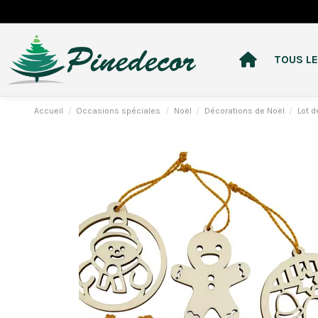
TOUS LE
Accueil
Occasions spéciales
Noël
Décorations de Noël
Lot d