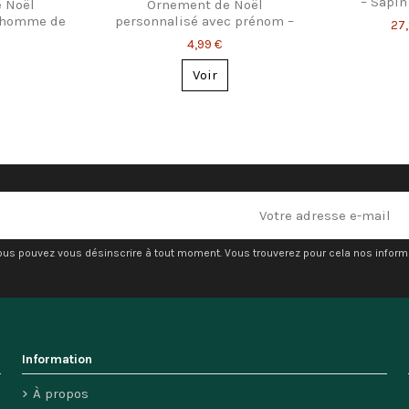
– Sapin
 Noël
Ornement de Noël
nhomme de
personnalisé avec prénom –
27
Flocons & sapins
4,99 €
Voir
ous pouvez vous désinscrire à tout moment. Vous trouverez pour cela nos informati
Information
À propos