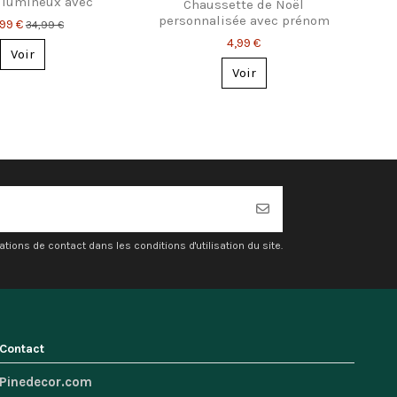
 lumineux avec
Chaussette de Noël
prénoms
personnalisée avec prénom
,99 €
34,99 €
4,99 €
Voir
Voir
ons de contact dans les conditions d'utilisation du site.
Contact
Pinedecor.com