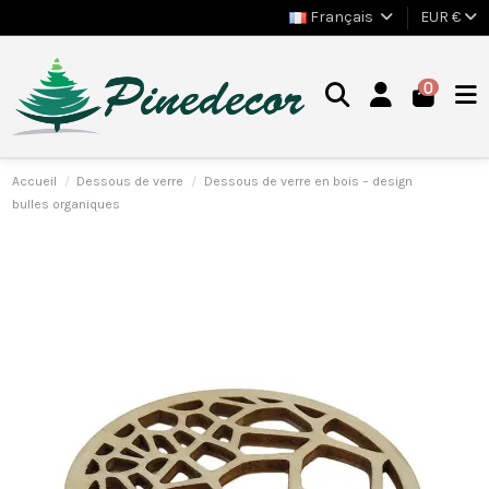
Français
EUR €
0
Accueil
Dessous de verre
Dessous de verre en bois – design
bulles organiques