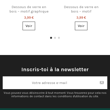
Dessous de verre en
Dessous de verre en
bois – motif graphique
bois – motif
rectangulaire
géométrique triangles
3,99 €
3,99 €
Voir
Voir
Inscris-toi à la newsletter
Vous pouvez vous désinscrire à tout moment. Vous trouverez pour cela nos
informations de contact dans les conditions d'utilisation du site.