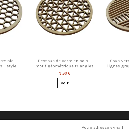
rre nid
Dessous de verre en bois –
Sous-verr
s – style
motif géométrique triangles
lignes gr
que
3,99 €
Voir