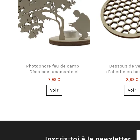
Photophore feu de camp –
Dessous de ve
Déco bois apaisante et
d’abeille en boi
originale
géométri
7,99 €
3,99 €
Voir
Voir
Inscris-toi à la newsletter