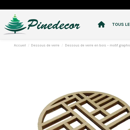
TOUS LE
Accueil
Dessous de verre
Dessous de verre en bois – motif graphi