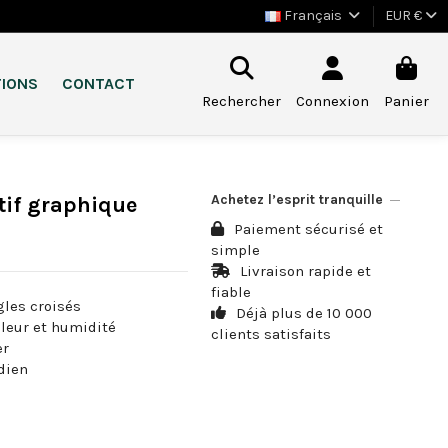
Français
EUR €
TIONS
CONTACT
Rechercher
Connexion
Panier
Achetez l’esprit tranquille
tif graphique
Paiement sécurisé et
simple
Livraison rapide et
fiable
gles croisés
Déjà plus de 10 000
aleur et humidité
clients satisfaits
er
idien