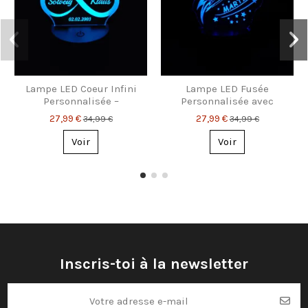
Lampe LED Coeur Infini
Lampe LED Fusée
Personnalisée –
Personnalisée avec
Prénoms & Date
Prénom – Veilleuse
27,99 €
27,99 €
34,99 €
34,99 €
Magique pour Enfants
& Rêveurs
Voir
Voir
Inscris-toi à la newsletter