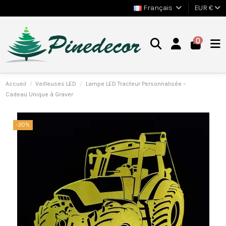
Français
EUR €
0
Accueil
Veilleuses LED
Lampe LED Tracteur Personnalisée –
Cadeau Unique à Graver
-20%