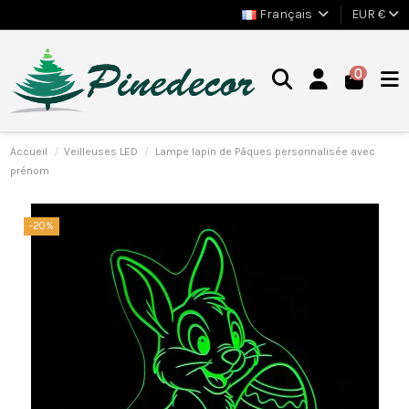
Français
EUR €
0
Accueil
Veilleuses LED
Lampe lapin de Pâques personnalisée avec
prénom
-20%