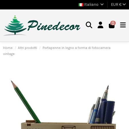
Italiano
EUR €
0
Home
Altri prodotti
Portapenne in legno a forma di fotocamera
vintage