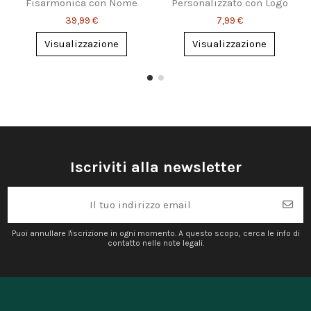
Fisarmonica con Nome
Personalizzato con Logo
Personalizzato
e QR Code
39,99 €
7,99 €
Visualizzazione
Visualizzazione
Iscriviti alla newsletter
Puoi annullare l'iscrizione in ogni momento. A questo scopo, cerca le info di
contatto nelle note legali.