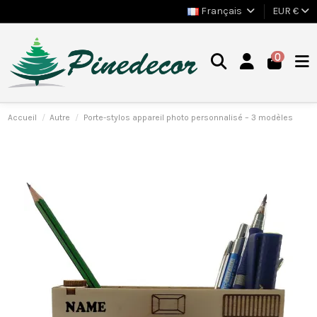
Français
EUR €
0
Accueil
Autre
Porte-stylos appareil photo personnalisé – 3 modèles