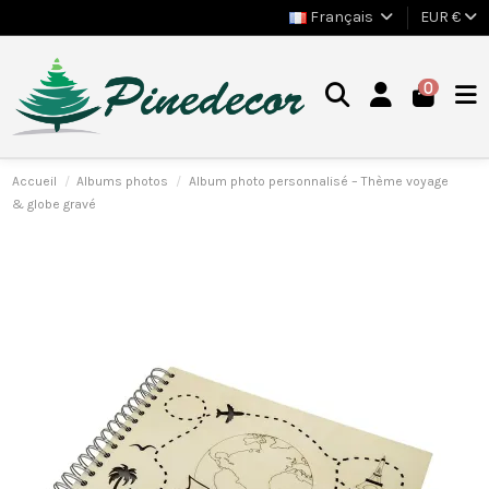
Français
EUR €
0
Accueil
Albums photos
Album photo personnalisé – Thème voyage
& globe gravé