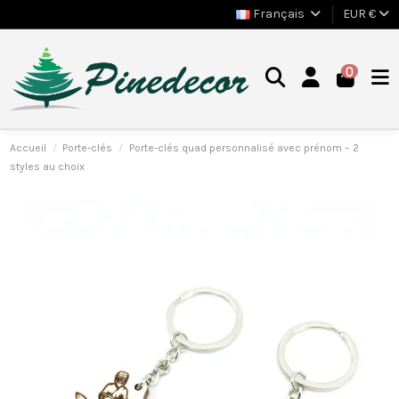
Français
EUR €
0
Accueil
Porte-clés
Porte-clés quad personnalisé avec prénom – 2
styles au choix