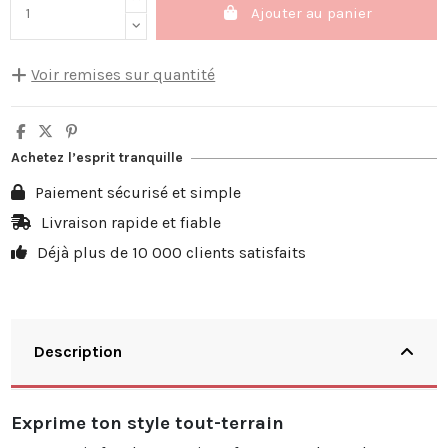
Ajouter au panier
Voir remises sur quantité
Quantité
Remise sur prix unitaire
Vous économisez
5
10%
3,50 €
Achetez l’esprit tranquille
10
20%
13,98 €
Paiement sécurisé et simple
20
25%
34,95 €
Livraison rapide et fiable
Déjà plus de 10 000 clients satisfaits
30
30%
62,91 €
Description
Exprime ton style tout-terrain