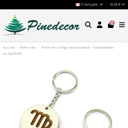
Français
EUR €
0
Accueil
Porte-clés
Porte-clés Vierge personnalisé – constellation
ou symbole