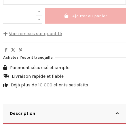
Ajouter au panier
Voir remises sur quantité
Quantité
Remise sur prix unitaire
Vous économisez
5
10%
4,00 €
Achetez l’esprit tranquille
10
20%
15,98 €
Paiement sécurisé et simple
20
25%
39,95 €
Livraison rapide et fiable
Déjà plus de 10 000 clients satisfaits
30
30%
71,91 €
Description